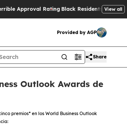
e Approval Rating
Black Residents Warned of Abus
View all
Provided by AGP
Share
iness Outlook Awards de
cinco premios* en los World Business Outlook
cia: