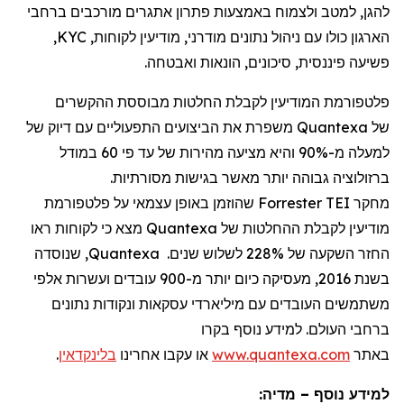
להגן, למטב ולצמוח באמצעות פתרון אתגרים מורכבים ברחבי
הארגון כולו עם ניהול נתונים מודרני, מודיעין לקוחות,
KYC
,
פשיעה פיננסית, סיכונים, הונאות ואבטחה.
פלטפורמת המודיעין לקבלת החלטות מבוססת ההקשרים
של
Quantexa
משפרת את הביצועים התפעוליים עם דיוק של
למעלה מ-90% והיא מציעה מהירות של עד פי 60 במודל
ברזולוציה גבוהה יותר מאשר בגישות מסורתיות.
מחקר
Forrester TEI
שהוזמן באופן עצמאי על פלטפורמת
מודיעין לקבלת ההחלטות של
Quantexa
מצא כי לקוחות ראו
החזר השקעה של 228% לשלוש שנים.
Quantexa
, שנוסדה
בשנת 2016, מעסיקה כיום יותר מ-
900
עובדים ועשרות אלפי
משתמשים העובדים עם מיליארדי עסקאות ונקודות נתונים
ברחבי העולם. למידע נוסף בקרו
באתר
www.quantexa.com
או עקבו אחרינו
בלינקדאין
.
למידע נוסף – מדיה: