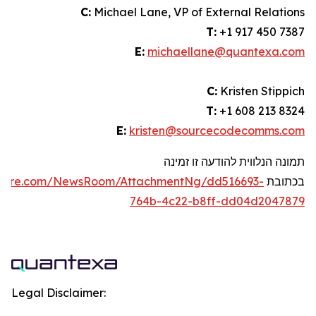
C:
Michael Lane, VP of External Relations
T:
+1 917 450 7387
E:
michaellane@quantexa.com
C:
Kristen Stippich
T:
+1 608 213 8324
E:
kristen@sourcecodecomms.com
תמונה הנלווית להודעה זו זמינה
בכתובת
swire.com/NewsRoom/AttachmentNg/dd516693-
764b-4c22-b8ff-dd04d2047879
Legal Disclaimer: