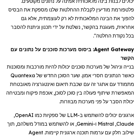
יכולים לבנות בינה מלאכותית אמינה על נתונים מקוטעים.
פלטפורמת מודיעין
לקבלת
ההחלטות שלנו מספקת את הבסיס
להפוך את הבינה המלאכותית לא רק לעוצמתית, אלא גם
אחראית, מעוגנת בהקשר, נשלטת על ידי תכנון וניתנת להסבר
בכל נקודת החלטה".
Agent Gateway
: ביסוס מערכות סוכנים על נתונים עם
הקשר
בנייה וניהול של מערכות סוכנים יכולות להיות מורכבות ומסוכנות
כאשר הנתונים חסרי אמון. שער הסוכן החדש של Quantexa
מתמודד עם אתגר זה עם שכבת תיאום ואינטגרציה מאובטחת
המאפשרת שיתוף פעולה בין סוכן לסוכן, אוכפת פיקוח ומבטיחה
יכולת הסבר על פני מערכות מבוזרות.
ארגונים יכולים להשתמש ב-
LLM
של ספקיות כמו
OpenAI
,
Claude
,
Mistral
ו-
Gemini
, או להשתמש במודל משלהם, תוך
שילוב חלק עם ערמות תוכנה ארגונית קיימות
.
Agent