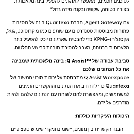
לסוכנים חכמים, ומאפשר לארגונים להפעיל בינה מלאכותית
בצורה בטוחה, שקופה ובקנה מידה גדול".
עם Agent Gateway,
חברת
Quantexa בונה על מסגרות
פתוחות מבוססות סטנדרטים עם שותפים כמו מיקרוסופט, גוגל,
אקסנצ'ר ו-KPMG כדי להבטיח שארגונים יוכלו להפעיל בינה
מלאכותית בבטחה, מעבר למסירת תובנות לביצוע החלטות.
סביבת עבודה של
Q Assist™
: בינה מלאכותית שמבינה
את כל הנתונים
שלכם
Q Assist Workspace
מתבססת על יכולות סוכני המשנה של
Quantexa
כדי להרחיב את הנתונים
וההקשרים הזמינים
למשתמשים, ומאפשרת להם לשוחח עם הנתונים שלהם ולהיות
מודרכים על ידם.
היכולות העיקריות כוללות:
הבנה הקשרית בין נתונים, יישומים ומקרי שימוש ספציפיים