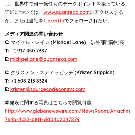
し、世界中で何十億件ものデータポイントを扱っている。
詳細については、
www.quantexa.com
にアクセスする
か、または当社を
LinkedIn
でフォローされたい。
メディア関連の問い合わせ
C:
マイケル・レイン (Michael Lane)、渉外部門副社長
T:
+1 917 450 7387
E
:
michaellane@quantexa.com
C:
クリステン・スティッピッチ (Kristen Stippich)
T:
+1 608 213 8324
E:
kristen@sourcecodecomms.com
本発表に関する写真はこちらで閲覧可能：
http://www.globenewswire.com/NewsRoom/Attachme
764b-4c22-b8ff-dd04d2047879