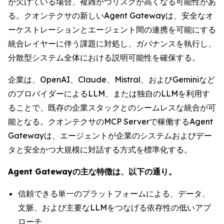
が欠けている場合、複雑かつリスクが高くなる可能性があ
る。クオンテクサの新しいAgent Gatewayは、安全なオ
ーケストレーションとエージェント間の連携を可能にする
統合レイヤーに伴う課題に対処し、ガバナンスを執行し、
分散型システム全体における説明可能性を確保する。
企業は、OpenAI、Claude、Mistral、およびGeminiなど
のプロバイダーによるLLM、または独自のLLMを利用す
ることで、既存の企業スタックとのシームレスな統合が可
能となる。クオンテクサのMCP Serverで稼働するAgent
Gatewayは、エージェントが企業のシステムおよびデー
タと安全かつ大規模に対話する方式を標準化する。
Agent Gatewayの主な特徴は、以下の通り。
信頼できる単一のプラットフォームによる、データ、
文脈、および主要なLLMをつなげる依存性の低いアプ
ローチ