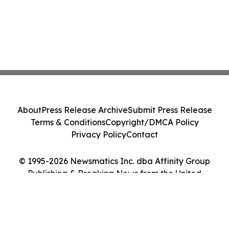
About
Press Release Archive
Submit Press Release
Terms & Conditions
Copyright/DMCA Policy
Privacy Policy
Contact
© 1995-2026 Newsmatics Inc. dba Affinity Group
Publishing & Breaking News from the United
Kingdom. All Rights Reserved.
Cookie Settings / Your Privacy Choices